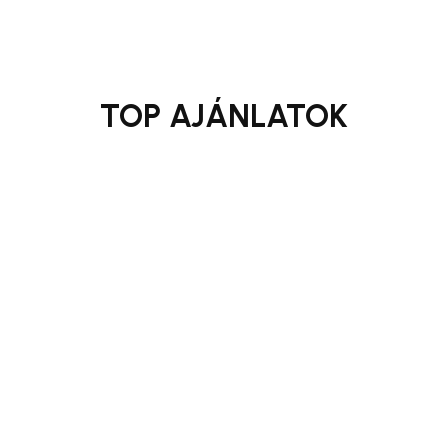
TOP AJÁNLATOK
Reptéri transzferek
Békés Vármegyéből
Használd ki 9 fős buszainkat vagy akár privát
taxinkat a reptéri transzferedre!
Budapest / Debrecen / Nagyvárad / Arad