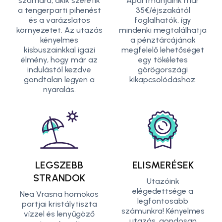
számára, akik szeretik
Apartmanjaink már
a tengerparti pihenést
35€/éjszakától
és a varázslatos
foglalhatók, így
környezetet. Az utazás
mindenki megtalálhatja
kényelmes
a pénztárcájának
kisbuszainkkal igazi
megfelelő lehetőséget
élmény, hogy már az
egy tökéletes
indulástól kezdve
görögországi
gondtalan legyen a
kikapcsolódáshoz.
nyaralás.
LEGSZEBB
ELISMERÉSEK
STRANDOK
Utazóink
elégedettsége a
Nea Vrasna homokos
legfontosabb
partjai kristálytiszta
számunkra! Kényelmes
vízzel és lenyűgöző
utazás, gondosan