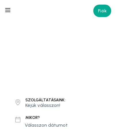
Fiók
Utazz Velünk
GÖRÖGORSZÁGBA!
Békéscsabai indulással, kényelmes luxus
autóbuszokkal!
SZOLGÁLTATÁSAINK:
MIKOR?