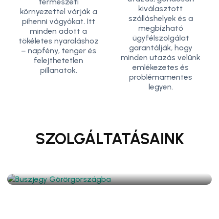
természeti
kiválasztott
környezettel várják a
szálláshelyek és a
pihenni vágyókat. Itt
megbízható
minden adott a
ügyfélszolgálat
tökéletes nyaraláshoz
garantálják, hogy
– napfény, tenger és
minden utazás velünk
felejthetetlen
emlékezetes és
pillanatok.
problémamentes
legyen.
SZOLGÁLTATÁSAINK
Buszjegy
Görörgországba