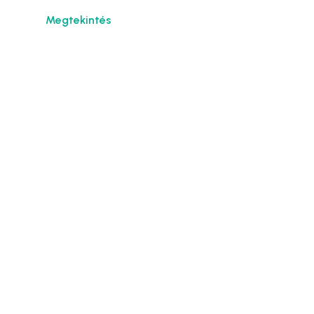
Megtekintés
Esküvői násznép
utaztatás?
Foglald le a TI nagy napotokra buszainkat és
mi szállítjük a násznépet haza!