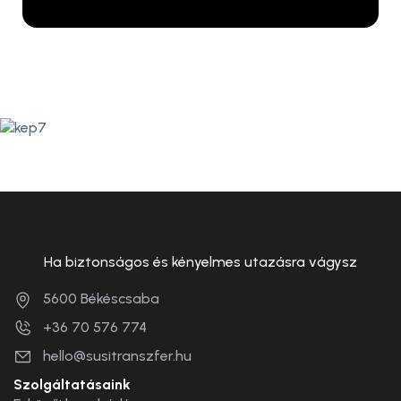
Ha biztonságos és kényelmes utazásra vágysz
5600 Békéscsaba
+36 70 576 774
hello@susitranszfer.hu
Szolgáltatásaink