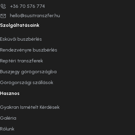
+36 70 576 774
hello@susitranszfer.hu
Szolgáltatásaink
Esküvői buszbérlés
Rendezvényre buszbérlés
Reptéri transzferek
Buszjegy görögországba
Görögországi szállások
Hasznos
Gyakran Ismételt Kérdések
Galéria
Rólunk