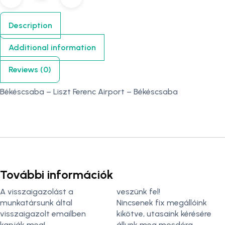
Description
Additional information
Reviews (0)
Békéscsaba – Liszt Ferenc Airport – Békéscsaba
További információk
A visszaigazolást a
veszünk fel!
munkatársunk által
Nincsenek fix megállóink
visszaigazolt emailben
kikötve, utasaink kérésére
kapják meg!
állunk meg mosdóra.