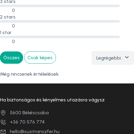
3 stars
0
2 stars
0
1 star
0
Összes
Csak képes
Legrégebbi
Szűrés
Még nincsenek értékelések.
Ha biztonságos és kényelmes utazásra vágysz
5600 Békéscsaba
+36 70 576 774
hello@susitranszfer.hu